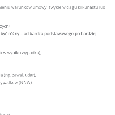
łnieniu warunków umowy, zwykle w ciągu kilkunastu lub
zych?
 być różny – od bardzo podstawowego po bardziej
ub w wyniku wypadku),
(np. zawał, udar),
 wypadków (NNW).