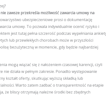
zej?
e nie zawsze przekreśla możliwość zawarcia umowy na
 towarzystwo ubezpieczeniowe prosi o dokumentację
warcia umowy. To pozwala indywidualnie ocenić ryzyko i
tem jest tutaj pełna szczerość podczas wypełniania ankiet
ytych lub przewlekłych chorobach może w przyszłości
olisę bezużyteczną w momencie, gdy będzie najbardziej
zenia mogą wiązać się z nałożeniem czasowej karencji, czyli
e nie działa w pełnym zakresie. Ponadto występowanie
y kształt oferty, skutkując wyższą składką lub
lności. Warto zatem zadbać o transparentność na etapie
a, że bliscy otrzymają należne środki bez zbędnych