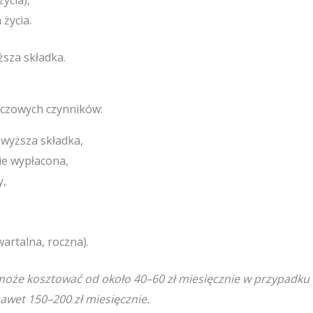
ycia),
życia.
ższa składka.
luczowych czynników:
 wyższa składka,
ie wypłacona,
y,
wartalna, roczna).
 może kosztować od około 40–60 zł miesięcznie w przypadku
awet 150–200 zł miesięcznie.