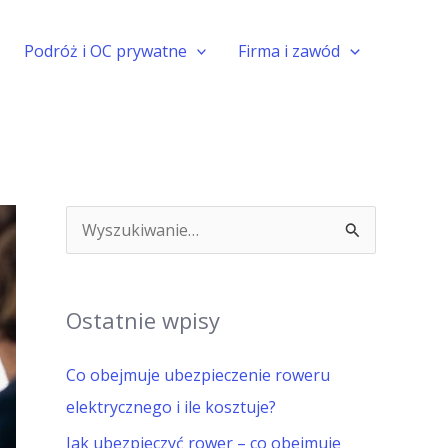
Podróż i OC prywatne
Firma i zawód
S
z
u
Ostatnie wpisy
k
a
Co obejmuje ubezpieczenie roweru
j
elektrycznego i ile kosztuje?
d
Jak ubezpieczyć rower – co obejmuje