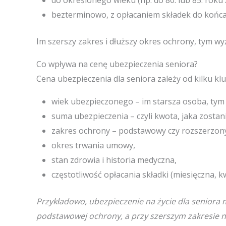
do określonego wieku (np. do 80. lub 85. roku ż
bezterminowo, z opłacaniem składek do końca 
Im szerszy zakres i dłuższy okres ochrony, tym wy
Co wpływa na cenę ubezpieczenia seniora?
Cena ubezpieczenia dla seniora zależy od kilku k
wiek ubezpieczonego – im starsza osoba, tym
suma ubezpieczenia – czyli kwota, jaka zostan
zakres ochrony – podstawowy czy rozszerzon
okres trwania umowy,
stan zdrowia i historia medyczna,
częstotliwość opłacania składki (miesięczna, k
Przykładowo, ubezpieczenie na życie dla seniora
podstawowej ochrony, a przy szerszym zakresie n